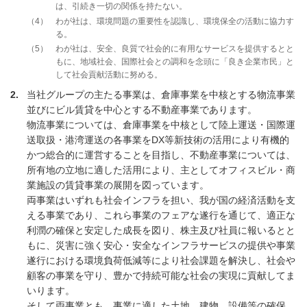
は、引続き一切の関係を持たない。
4
わが社は、環境問題の重要性を認識し、環境保全の活動に協力す
る。
5
わが社は、安全、良質で社会的に有用なサービスを提供するとと
もに、地域社会、国際社会との調和を念頭に「良き企業市民」と
して社会貢献活動に努める。
2
当社グループの主たる事業は、倉庫事業を中核とする物流事業
並びにビル賃貸を中心とする不動産事業であります。
物流事業については、倉庫事業を中核として陸上運送・国際運
送取扱・港湾運送の各事業をDX等新技術の活用により有機的
かつ総合的に運営することを目指し、不動産事業については、
所有地の立地に適した活用により、主としてオフィスビル・商
業施設の賃貸事業の展開を図っています。
両事業はいずれも社会インフラを担い、我が国の経済活動を支
える事業であり、これら事業のフェアな遂行を通じて、適正な
利潤の確保と安定した成長を図り、株主及び社員に報いるとと
もに、災害に強く安心・安全なインフラサービスの提供や事業
遂行における環境負荷低減等により社会課題を解決し、社会や
顧客の事業を守り、豊かで持続可能な社会の実現に貢献してま
いります。
そして両事業とも、事業に適した土地、建物、設備等の確保