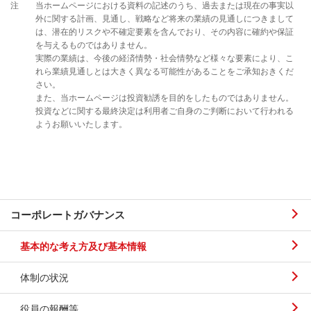
注
当ホームページにおける資料の記述のうち、過去または現在の事実以
外に関する計画、見通し、戦略など将来の業績の見通しにつきまして
は、潜在的リスクや不確定要素を含んでおり、その内容に確約や保証
を与えるものではありません。
実際の業績は、今後の経済情勢・社会情勢など様々な要素により、こ
れら業績見通しとは大きく異なる可能性があることをご承知おきくだ
さい。
また、当ホームページは投資勧誘を目的をしたものではありません。
投資などに関する最終決定は利用者ご自身のご判断において行われる
ようお願いいたします。
コーポレートガバナンス
基本的な考え方及び基本情報
体制の状況
役員の報酬等