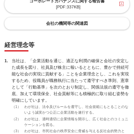
コーポレートガバナンスに関する報告書
[PDF:337KB]
会社の機関等の関連図
経営理念等
1
当社は、「企業活動を通じ、適正な利潤の確保と会社の安定し
た成長を図り、社員及び株主に報いるとともに、豊かで持続可
能な社会の実現に貢献する」ことを企業理念とし、これを実現
するため、役職員が職務執行に当たって遵守すべき準則、憲章
として「行動基準」を次のとおり制定し、関係法規の遵守を徹
底、加えて環境保全、社会貢献等にも積極的に取り組む姿勢を
明確にしています。
1
わが社は、法令及びルールを遵守し、社会規範にもとることのな
いよう誠実かつ公正に企業活動を遂行する。
2
わが社は、適時適切に企業情報を開示し、広く社会とのコミュニ
ケーションを図る。
3
わが社は、市民社会の秩序安全に脅威を与える反社会的勢力と