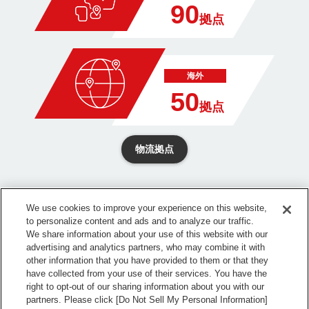
90
拠点
海外
50
拠点
物流拠点
We use cookies to improve your experience on this website,
to personalize content and ads and to analyze our traffic.
We share information about your use of this website with our
advertising and analytics partners, who may combine it with
other information that you have provided to them or that they
物流用語集
サイトマップ
have collected from your use of their services. You have the
right to opt-out of our sharing information about you with our
当ホームページのご利用にあたっ
電子公告
partners. Please click [Do Not Sell My Personal Information]
て