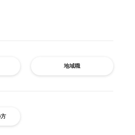
地域職
の方