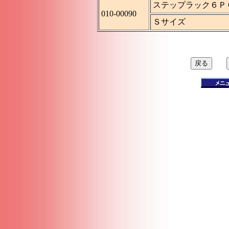
ステップラック６Ｐ
010-00090
Ｓサイズ