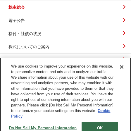
株主総会
電子公告
格付・社債の状況
株式についてのご案内
定款
We use cookies to improve your experience on this website,
to personalize content and ads and to analyze our traffic.
We share information about your use of this website with our
advertising and analytics partners, who may combine it with
other information that you have provided to them or that they
物流用語集
サイトマップ
have collected from your use of their services. You have the
right to opt-out of our sharing information about you with our
当ホームページのご利用にあたっ
電子公告
partners. Please click [Do Not Sell My Personal Information]
て
to customize your cookie settings on this website.
Cookie
YouTube公式チャンネル
Policy
Do Not Sell My Personal Information
OK
Copyright © Mitsubishi Logistics Corporation All Rights Reserved.