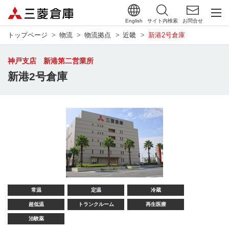
English
サイト内検索
お問合せ
トップページ
物流
物流拠点
近畿
新港2号倉庫
神戸支店 新港第二営業所
新港2号倉庫
常温
定温
冷蔵
超低温
トランクルーム
再生医療
治験薬