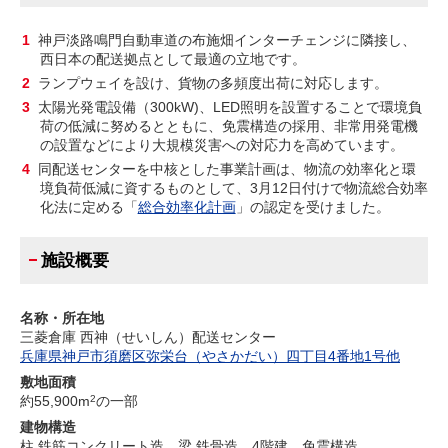
1
神戸淡路鳴門自動車道の布施畑インターチェンジに隣接し、
西日本の配送拠点として最適の立地です。
2
ランプウェイを設け、貨物の多頻度出荷に対応します。
3
太陽光発電設備（300kW)、LED照明を設置することで環境負
荷の低減に努めるとともに、免震構造の採用、非常用発電機
の設置などにより大規模災害への対応力を高めています。
4
同配送センターを中核とした事業計画は、物流の効率化と環
境負荷低減に資するものとして、3月12日付けで物流総合効率
化法に定める「
総合効率化計画
」の認定を受けました。
施設概要
名称・所在地
三菱倉庫 西神（せいしん）配送センター
兵庫県神戸市須磨区弥栄台（やさかだい）四丁目4番地1号他
敷地面積
約55,900m
2
の一部
建物構造
柱 鉄筋コンクリート造、梁 鉄骨造、4階建、免震構造