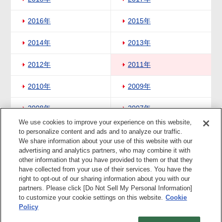
2016年
2015年
2014年
2013年
2012年
2011年
2010年
2009年
2008年
2007年
We use cookies to improve your experience on this website,
2006年
2005年
to personalize content and ads and to analyze our traffic.
We share information about your use of this website with our
advertising and analytics partners, who may combine it with
2004年
other information that you have provided to them or that they
have collected from your use of their services. You have the
right to opt-out of our sharing information about you with our
ページの上部へ
partners. Please click [Do Not Sell My Personal Information]
to customize your cookie settings on this website.
Cookie
Policy
プライバシーポリシー
当ホームページのご利用にあたって
電子公告
B/L約款