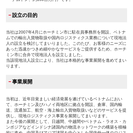
設立の目的
当社は2007年4月にホーチミン市に駐在員事務所を開設、ベトナ
ムでの輸出入貨物取扱や国内ロジスティクス業務について現地法
人の設立を検討してまいりました。このたび、お客様のニーズに
あった迅速かつきめ細やかなサービスをご提供するため、ホーチ
ミン市に合弁で現地法人を設立しました。
当該現地法人設立により、当社は本格的な事業展開を進めてまい
ります。
事業展開
当初は、近年目覚ましい経済発展を遂げているベトナムにおい
て、ホーチミン及びハノイ両地区に拠点を開設、倉庫、国内輸
送、流通加工、航空・海上輸出入貨物取扱いなどのサービスを提
供し、現地ロジスティクス事業を展開してまいります。
また今後の展開として、日越間、中越間やベトナム・ラオス・カ
ンボジアなどインドシナ諸国内の物流ネットワークの構築を積極
的に進め、中国及びアジア諸国を中心とした国内外一体のロジス