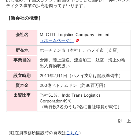
ティクス事業の拡充を図ってまいります。
［新会社の概要］
会社名
MLC ITL Logistics Company Limited
（ホームページ）
所在地
ホーチミン市（本社）、ハノイ市（支店）
事業目的
倉庫、陸上運送、流通加工、航空・海上の輸
出入貨物取扱い
設立時期
2011年7月1日（ハノイ支店は開設準備中）
資本金
200億ベトナムドン（約86百万円）
出資比率
当社51％、Indo Trans Logistics
Corporation49％
（執行役3名のうち2名に当社職員が就任）
以 上
（駐在員事務所開設時の発表は
こちら
）